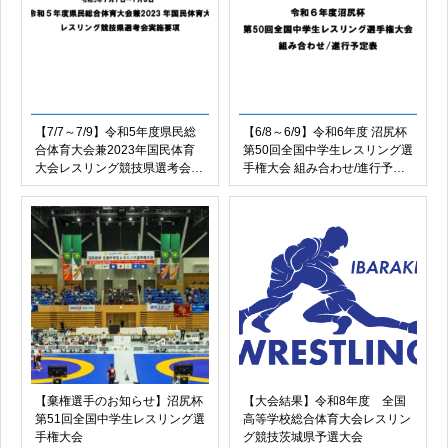
【7/7～7/9】令和5年度県民総
【6/8～6/9】令和6年度 沼尻杯
合体育大会兼2023年国民体育
第50回全国中学生レスリング選
大会レスリング競技県選考会実
手権大会 組み合わせ/進行予定
施要項
表
【棄権選手のお知らせ】沼尻杯
【大会結果】令和8年度 全国
第51回全国中学生レスリング選
高等学校総合体育大会レスリン
手権大会
グ競技茨城県予選大会