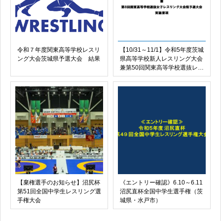
令和７年度関東高等学校レスリ
【10/31～11/1】令和5年度茨城
ング大会茨城県予選大会 結果
県高等学校新人レスリング大会
兼第50回関東高等学校選抜レス
リング大会県予選兼第８回関東
高等学校選抜女子レスリング大
会県予選大会実施要項
【棄権選手のお知らせ】沼尻杯
《エントリー確認》6.10～6.11
第51回全国中学生レスリング選
沼尻直杯全国中学生選手権（茨
手権大会
城県・水戸市）